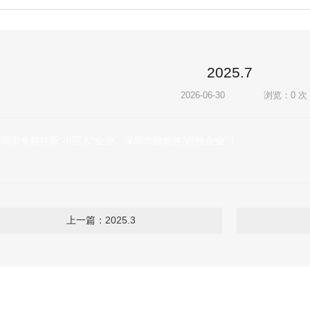
2025.7
2026-06-30
浏览：
0
次
圳市专精特新“小巨人”企业、深圳市独角兽“瞪羚企业”！
上一篇：2025.3