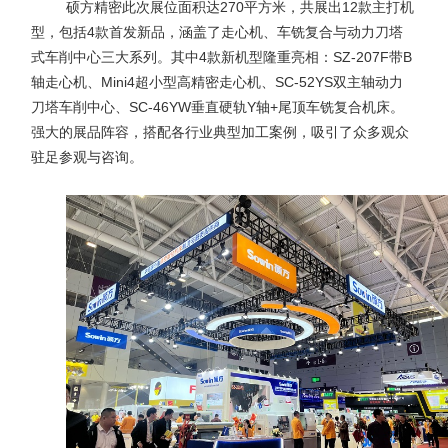
硕方精密此次展位面积达
270
平方米，共展出
12
款主打机
型，包括
4
款首发新品，涵盖了走心机、车铣复合与动力刀塔
式车削中心三大系列。其中
4
款新机型隆重亮相：
SZ-207F
带
B
轴走心机、
Mini4
超小型高精密走心机、
SC-52YS
双主轴动力
刀塔车削中心、
SC-46YW
垂直硬轨
Y
轴
+
尾顶车铣复合机床。
强大的展品阵容，搭配各行业典型加工案例，吸引了众多观众
驻足参观与咨询。