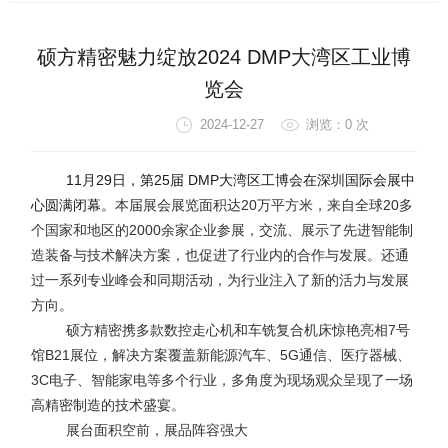
硕方精密魅力绽放2024 DMP大湾区工业博
览会
2024-12-27
浏览：
0
次
11
月
29
日，第
25
届
DMP
大湾区工博会在深圳国际会展中
心圆满闭幕。
本届展会展览面积达
20
万平方米，来自全球
20
多
个国家和地区的
2000
余家企业参展，交流、展示了先进智能制
造装备与技术解决方案，也促进了行业内的合作与发展。还通
过一系列专业峰会和同期活动，为行业注入了新的活力与发展
方向。
硕方精密携多款数控走心机和车铣复合机床惊艳亮相
7
号
馆
B21
展位，解决方案覆盖新能源汽车、
5G
通信、医疗器械、
3C
电子、智能家电等多个行业，多角度为现场观众呈现了一场
高精密制造的技术盛宴。
展台面积空前，展品阵容强大